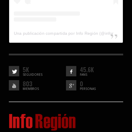
Una publicación compartida por Info Región (@inforegion_redes)
5K
45.6K
SEGUIDORES
FANS
803
0
MIEMBROS
PERSONAS