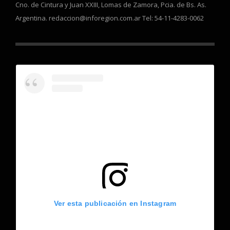
Cno. de Cintura y Juan XXIII, Lomas de Zamora, Pcia. de Bs. As.
Argentina. redaccion@inforegion.com.ar Tel: 54-11-4283-0062
Ver esta publicación en Instagram