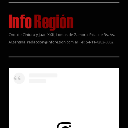
Cno. de Cintura y Juan XXIII, Lomas de Zamora, Pcia. de Bs. As.
Argentina. redaccion@inforegion.com.ar Tel: 54-11-4283-0062