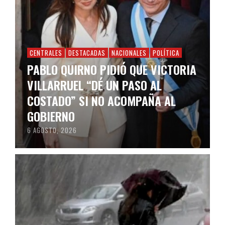
CENTRALES
DESTACADAS
NACIONALES
POLÍTICA
PABLO QUIRNO PIDIÓ QUE VICTORIA
VILLARRUEL “DÉ UN PASO AL
COSTADO” SI NO ACOMPAÑA AL
GOBIERNO
6 AGOSTO, 2026