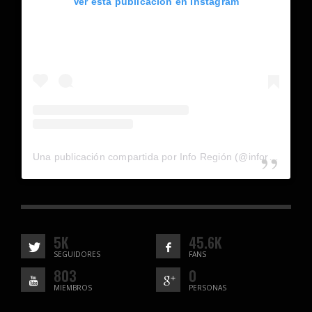
Ver esta publicación en Instagram
Una publicación compartida por Info Región (@inforegion_redes)
5K
45.6K
SEGUIDORES
FANS
803
0
MIEMBROS
PERSONAS