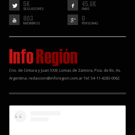
5K
45.6K
SEGUIDORES
FANS
803
0
MIEMBROS
PERSONAS
Cno. de Cintura y Juan XXIII, Lomas de Zamora, Pcia. de Bs. As.
Argentina. redaccion@inforegion.com.ar Tel: 54-11-4283-0062