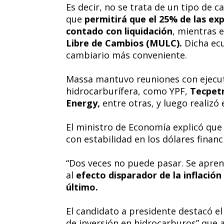
Es decir, no se trata de un tipo de 
que
permitirá que el 25% de las ex
contado con liquidación
, mientras 
Libre de Cambios (MULC).
Dicha ecu
cambiario más conveniente.
Massa mantuvo reuniones con ejecut
hidrocarburífera, como YPF,
Tecpetr
Energy,
entre otras, y luego realizó 
El ministro de Economía explicó que 
con estabilidad en los dólares financ
“Dos veces no puede pasar. Se aprend
al
efecto disparador de la inflación
último.
El candidato a presidente destacó el
de inversión en hidrocarburos” que a