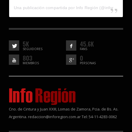
Una publicación compartida por Info Región (@inforegion_redes)
5K
45.6K
SEGUIDORES
FANS
803
0
MIEMBROS
PERSONAS
Cno. de Cintura y Juan XXIII, Lomas de Zamora, Pcia. de Bs. As.
Argentina. redaccion@inforegion.com.ar Tel: 54-11-4283-0062