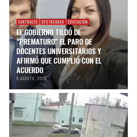
CENTRALES
DESTACADAS
EDUCACIÓN
EL GOBIERNO TILDÓ DE
“PREMATURO” EL PARO DE
DOCENTES UNIVERSITARIOS Y
AFIRMÓ QUE CUMPLIÓ CON EL
ACUERDO
6 AGOSTO, 2026