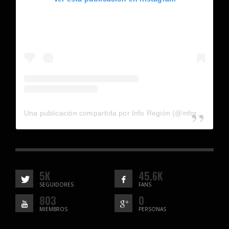
Una publicación compartida por Info Región (@inforegion_redes)
5K
45.6K
SEGUIDORES
FANS
803
0
MIEMBROS
PERSONAS