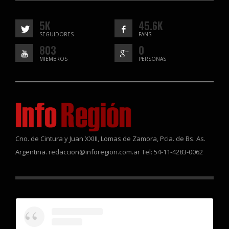
5K
45.6K
SEGUIDORES
FANS
803
0
MIEMBROS
PERSONAS
Cno. de Cintura y Juan XXIII, Lomas de Zamora, Pcia. de Bs. As.
Argentina. redaccion@inforegion.com.ar Tel: 54-11-4283-0062