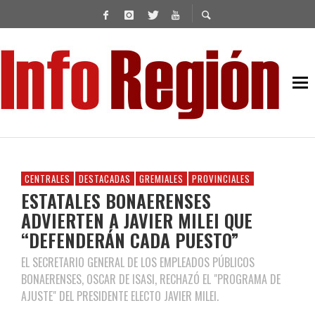
CENTRALES
DESTACADAS
GREMIALES
PROVINCIALES
ESTATALES BONAERENSES
ADVIERTEN A JAVIER MILEI QUE
“DEFENDERÁN CADA PUESTO”
EL SECRETARIO GENERAL DE LOS EMPLEADOS PÚBLICOS
BONAERENSES, OSCAR DE ISASI, RECHAZÓ EL "PROGRAMA DE
AJUSTE" DEL PRESIDENTE ELECTO JAVIER MILEI.