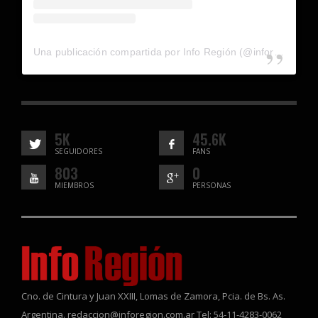
Una publicación compartida por Info Región (@inforegion_redes)
5K
45.6K
SEGUIDORES
FANS
803
0
MIEMBROS
PERSONAS
Cno. de Cintura y Juan XXIII, Lomas de Zamora, Pcia. de Bs. As.
Argentina. redaccion@inforegion.com.ar Tel: 54-11-4283-0062