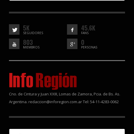
5K
45.6K
SEGUIDORES
FANS
803
0
MIEMBROS
PERSONAS
Cno. de Cintura y Juan XXIII, Lomas de Zamora, Pcia. de Bs. As.
Argentina. redaccion@inforegion.com.ar Tel: 54-11-4283-0062