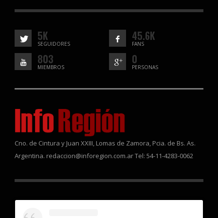
5K
45.6K
SEGUIDORES
FANS
803
0
MIEMBROS
PERSONAS
Cno. de Cintura y Juan XXIII, Lomas de Zamora, Pcia. de Bs. As.
Argentina. redaccion@inforegion.com.ar Tel: 54-11-4283-0062