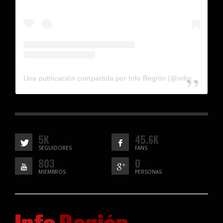
Una publicación compartida por Info Región (@inforegion_redes)
5K
45.6K
SEGUIDORES
FANS
803
0
MIEMBROS
PERSONAS