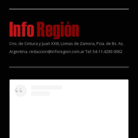
Cno. de Cintura y Juan XXIII, Lomas de Zamora, Pcia. de Bs. As.
Argentina. redaccion@inforegion.com.ar Tel: 54-11-4283-0062