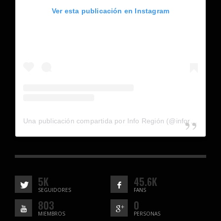
Ver esta publicación en Instagram
Una publicación compartida por Info Región (@inforegion_redes)
5K
45.6K
SEGUIDORES
FANS
803
0
MIEMBROS
PERSONAS