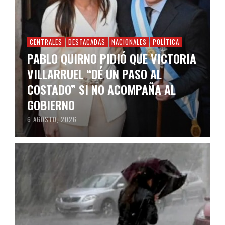
CENTRALES
DESTACADAS
NACIONALES
POLÍTICA
PABLO QUIRNO PIDIÓ QUE VICTORIA
VILLARRUEL “DÉ UN PASO AL
COSTADO” SI NO ACOMPAÑA AL
GOBIERNO
6 AGOSTO, 2026