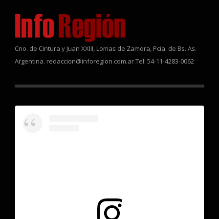
Cno. de Cintura y Juan XXIII, Lomas de Zamora, Pcia. de Bs. As.
Argentina. redaccion@inforegion.com.ar Tel: 54-11-4283-0062