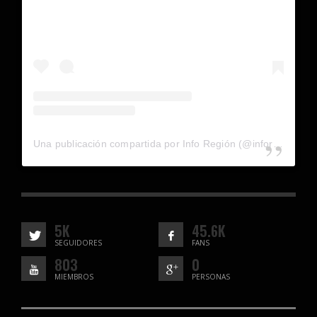
Una publicación compartida por Info Región (@inforegion_redes)
5K
45.6K
SEGUIDORES
FANS
803
0
MIEMBROS
PERSONAS