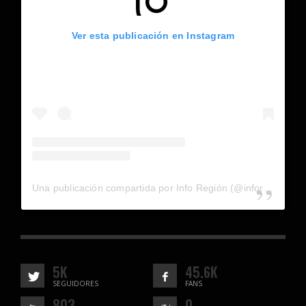
Ver esta publicación en Instagram
Una publicación compartida por Info Región (@inforegion_redes)
5K
45.6K
SEGUIDORES
FANS
803
0