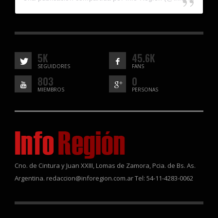
5K
45.6K
SEGUIDORES
FANS
803
0
MIEMBROS
PERSONAS
Cno. de Cintura y Juan XXIII, Lomas de Zamora, Pcia. de Bs. As.
Argentina. redaccion@inforegion.com.ar Tel: 54-11-4283-0062