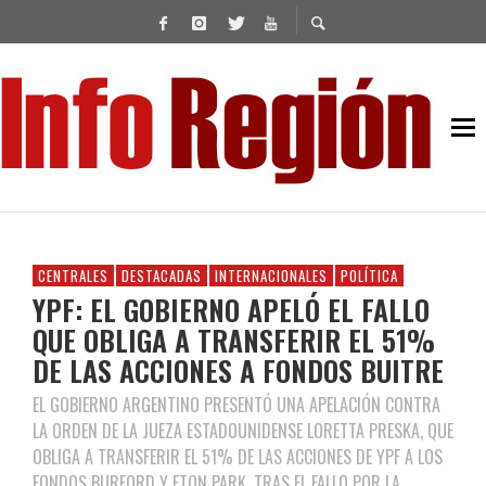
CENTRALES
DESTACADAS
INTERNACIONALES
POLÍTICA
YPF: EL GOBIERNO APELÓ EL FALLO
QUE OBLIGA A TRANSFERIR EL 51%
DE LAS ACCIONES A FONDOS BUITRE
EL GOBIERNO ARGENTINO PRESENTÓ UNA APELACIÓN CONTRA
LA ORDEN DE LA JUEZA ESTADOUNIDENSE LORETTA PRESKA, QUE
OBLIGA A TRANSFERIR EL 51% DE LAS ACCIONES DE YPF A LOS
FONDOS BURFORD Y ETON PARK, TRAS EL FALLO POR LA