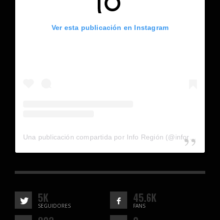
Ver esta publicación en Instagram
Una publicación compartida por Info Región (@inforegion_redes)
5K
45.6K
SEGUIDORES
FANS