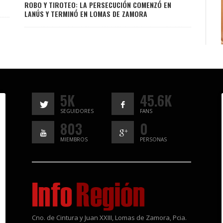
ROBO Y TIROTEO: LA PERSECUCIÓN COMENZÓ EN
LANÚS Y TERMINÓ EN LOMAS DE ZAMORA
5K
45.6K
SEGUIDORES
FANS
803
0
MIEMBROS
PERSONAS
Cno. de Cintura y Juan XXIII, Lomas de Zamora, Pcia.