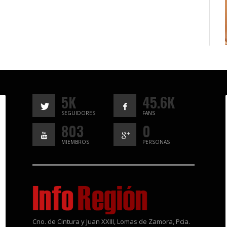
5K
45.6K
SEGUIDORES
FANS
803
0
MIEMBROS
PERSONAS
Cno. de Cintura y Juan XXIII, Lomas de Zamora, Pcia.