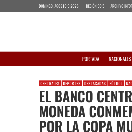
DOMINGO, AGOSTO 9 2026
REGIÓN 90.5
ARCHIVO INFO
PORTADA
NACIONALES
CENTRALES
DEPORTES
DESTACADAS
FÚTBOL
NA
EL BANCO CENT
MONEDA CONMEM
POR LA COPA MU