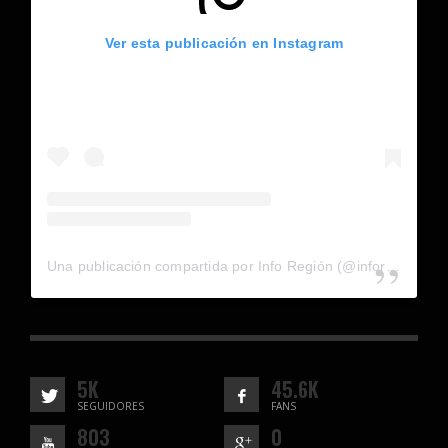
Ver esta publicación en Instagram
Una publicación compartida por Info Región (@inforegion_redes)
5K
45.6K
SEGUIDORES
FANS
803
0