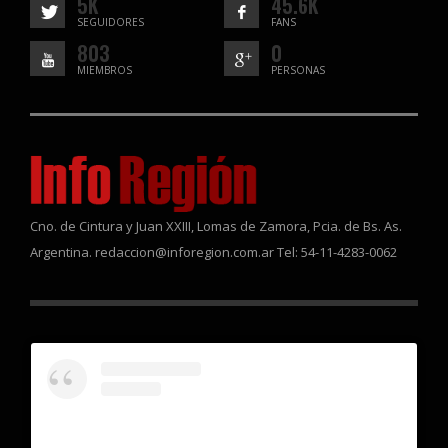
5K
45.6K
SEGUIDORES
FANS
803
0
MIEMBROS
PERSONAS
Cno. de Cintura y Juan XXIII, Lomas de Zamora, Pcia. de Bs. As.
Argentina. redaccion@inforegion.com.ar Tel: 54-11-4283-0062