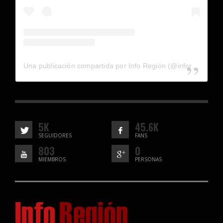
Una publicación compartida por Info Región (@inforegion_redes)
5K
45.6K
SEGUIDORES
FANS
803
0
MIEMBROS
PERSONAS