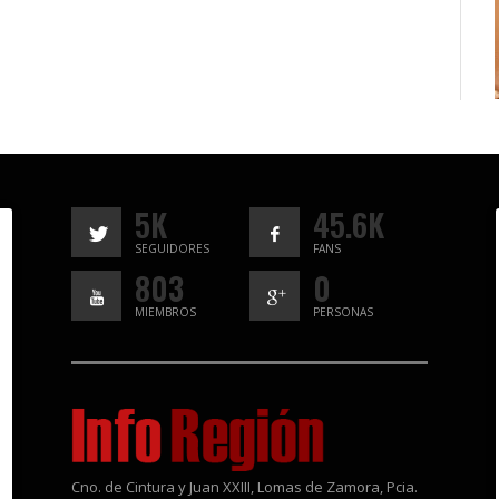
5K
45.6K
SEGUIDORES
FANS
803
0
MIEMBROS
PERSONAS
Cno. de Cintura y Juan XXIII, Lomas de Zamora, Pcia.