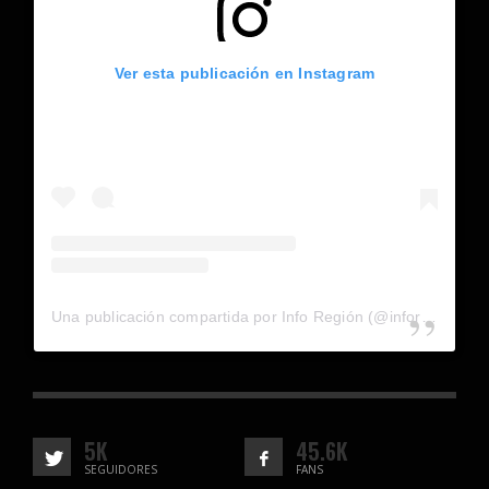
Ver esta publicación en Instagram
Una publicación compartida por Info Región (@inforegion_redes)
5K
45.6K
SEGUIDORES
FANS