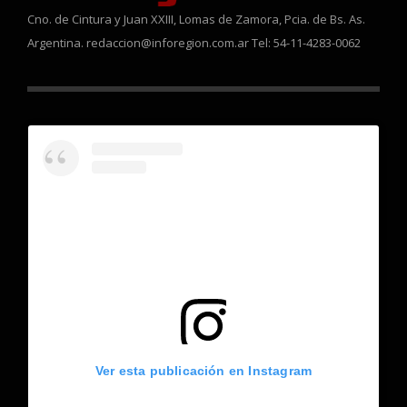
Cno. de Cintura y Juan XXIII, Lomas de Zamora, Pcia. de Bs. As.
Argentina. redaccion@inforegion.com.ar Tel: 54-11-4283-0062
Ver esta publicación en Instagram