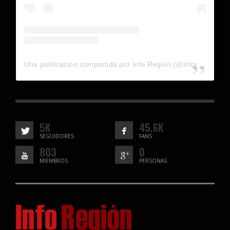
Una publicación compartida por Info Región (@inforegion_redes)
5K
45.6K
SEGUIDORES
FANS
803
0
MIEMBROS
PERSONAS