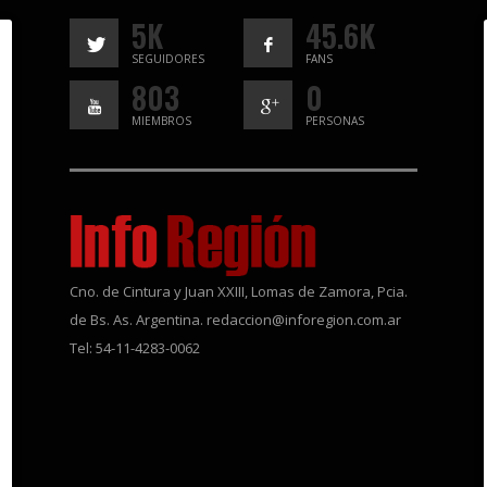
5K
45.6K
SEGUIDORES
FANS
803
0
MIEMBROS
PERSONAS
Cno. de Cintura y Juan XXIII, Lomas de Zamora, Pcia.
de Bs. As. Argentina. redaccion@inforegion.com.ar
Tel: 54-11-4283-0062