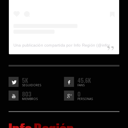
Una publicación compartida por Info Región (@inforegion_redes)
5K
45.6K
SEGUIDORES
FANS
803
0
MIEMBROS
PERSONAS