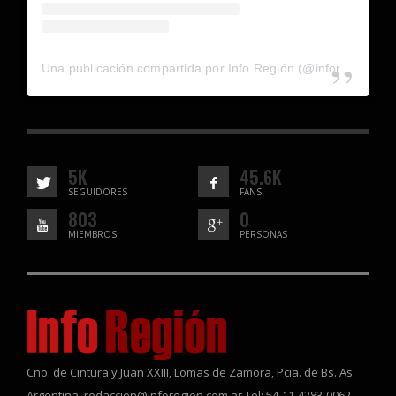
Una publicación compartida por Info Región (@inforegion_redes)
5K
45.6K
SEGUIDORES
FANS
803
0
MIEMBROS
PERSONAS
Cno. de Cintura y Juan XXIII, Lomas de Zamora, Pcia. de Bs. As.
Argentina. redaccion@inforegion.com.ar Tel: 54-11-4283-0062