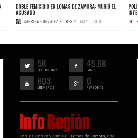
N
DOBLE FEMICIDIO EN LOMAS DE ZAMORA: MURIÓ EL
POL
ACUSADO
INT
SABRINA GONZALEZ FLORES
28 MAYO, 2019
5K
45.6K
SEGUIDORES
FANS
803
0
MIEMBROS
PERSONAS
Cno. de Cintura y Juan XXIII, Lomas de Zamora, Pcia.