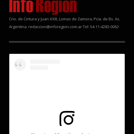
Cno. de Cintura y Juan XXIII, Lomas de Zamora, Pcia. de Bs. As.
Argentina. redaccion@inforegion.com.ar Tel: 54-11-4283-0062