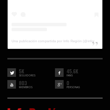
Una publicación compartida por Info Región (@inforegion_redes)
5K
45.6K
SEGUIDORES
FANS
803
0
MIEMBROS
PERSONAS