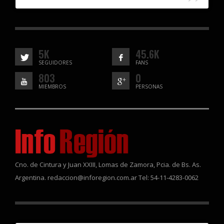
5K
45.6K
SEGUIDORES
FANS
803
0
MIEMBROS
PERSONAS
Cno. de Cintura y Juan XXIII, Lomas de Zamora, Pcia. de Bs. As.
Argentina. redaccion@inforegion.com.ar Tel: 54-11-4283-0062