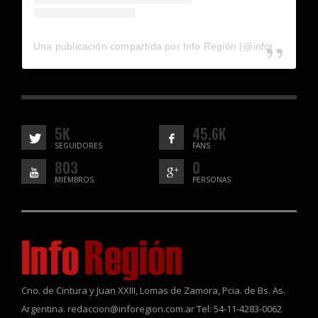
Una publicación compartida por Info Región (@inforegion_redes)
5K
45.6K
SEGUIDORES
FANS
803
0
MIEMBROS
PERSONAS
Cno. de Cintura y Juan XXIII, Lomas de Zamora, Pcia. de Bs. As.
Argentina. redaccion@inforegion.com.ar Tel: 54-11-4283-0062