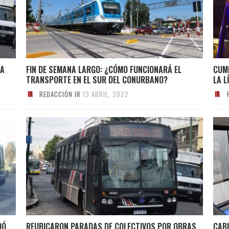
RA
FIN DE SEMANA LARGO: ¿CÓMO FUNCIONARÁ EL
CUMP
TRANSPORTE EN EL SUR DEL CONURBANO?
LA L
REDACCIÓN IR
13 ABRIL, 2022
DÓ
REUBICARON PARADAS DE COLECTIVOS POR OBRAS
CABI