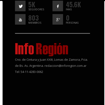
5K
45.6K
SEGUIDORES
FANS
803
0
MIEMBROS
PERSONAS
Cno. de Cintura y Juan XXIII, Lomas de Zamora, Pcia.
de Bs. As. Argentina. redaccion@inforegion.com.ar
Tel: 54-11-4283-0062