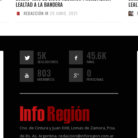
LEALTAD A LA BANDERA
LEAL
REDACCIÓN IR
20 JUNIO, 2021
5K
45.6K
SEGUIDORES
FANS
803
0
MIEMBROS
PERSONAS
Cno. de Cintura y Juan XXIII, Lomas de Zamora, Pcia.
de Bs. As. Argentina. redaccion@inforegion.com.ar