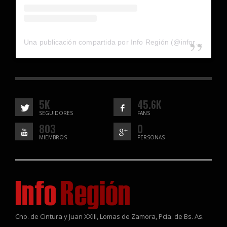
Una publicación compartida por Info Región (@inforegion_redes)
5K
45.6K
SEGUIDORES
FANS
803
0
MIEMBROS
PERSONAS
Cno. de Cintura y Juan XXIII, Lomas de Zamora, Pcia. de Bs. As.