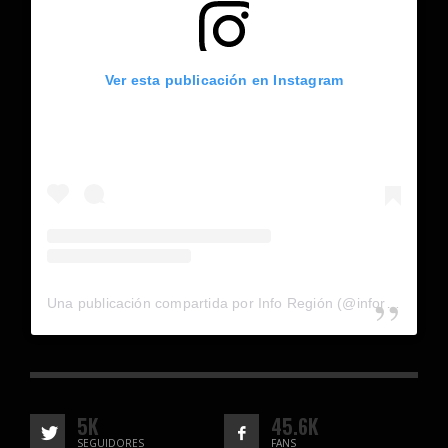
Ver esta publicación en Instagram
Una publicación compartida por Info Región (@inforegion_redes)
5K
45.6K
SEGUIDORES
FANS