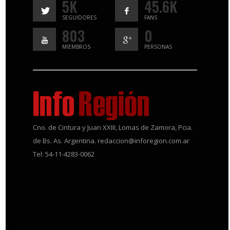
5K
45.6K
SEGUIDORES
FANS
803
0
MIEMBROS
PERSONAS
Cno. de Cintura y Juan XXIII, Lomas de Zamora, Pcia.
de Bs. As. Argentina. redaccion@inforegion.com.ar
Tel: 54-11-4283-0062