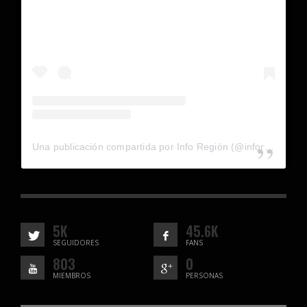
Una publicación compartida por Info Región (@inforegion_redes)
5K
45.6K
SEGUIDORES
FANS
803
0
MIEMBROS
PERSONAS