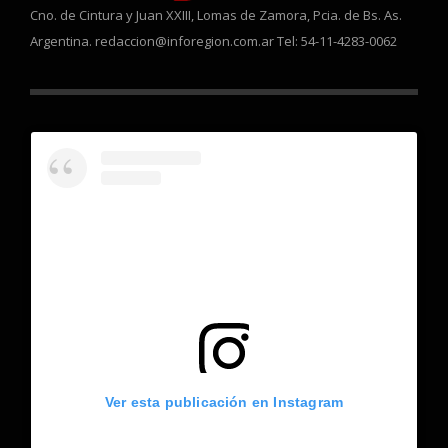
Cno. de Cintura y Juan XXIII, Lomas de Zamora, Pcia. de Bs. As.
Argentina. redaccion@inforegion.com.ar Tel: 54-11-4283-0062
Ver esta publicación en Instagram