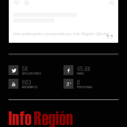
Una publicación compartida por Info Región (@inforegion_redes)
5K
45.6K
SEGUIDORES
FANS
803
0
MIEMBROS
PERSONAS