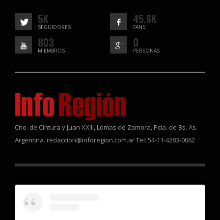
5K
45.6K
SEGUIDORES
FANS
803
0
MIEMBROS
PERSONAS
Cno. de Cintura y Juan XXIII, Lomas de Zamora, Pcia. de Bs. As.
Argentina. redaccion@inforegion.com.ar Tel: 54-11-4283-0062