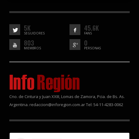
5K
45.6K
SEGUIDORES
FANS
803
0
MIEMBROS
PERSONAS
Cno. de Cintura y Juan XXIII, Lomas de Zamora, Pcia. de Bs. As.
Argentina. redaccion@inforegion.com.ar Tel: 54-11-4283-0062