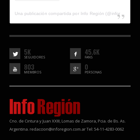
Una publicación compartida por Info Región (@inforegion_redes)
5K
45.6K
SEGUIDORES
FANS
803
0
MIEMBROS
PERSONAS
Cno. de Cintura y Juan XXIII, Lomas de Zamora, Pcia. de Bs. As.
Argentina. redaccion@inforegion.com.ar Tel: 54-11-4283-0062