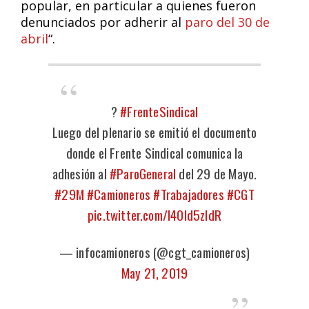
popular, en particular a quienes fueron
denunciados por adherir al
paro del 30 de
abril
“.
?
#FrenteSindical
Luego del plenario se emitió el documento
donde el Frente Sindical comunica la
adhesión al
#ParoGeneral
del 29 de Mayo.
#29M
#Camioneros
#Trabajadores
#CGT
pic.twitter.com/I4OId5zldR
— infocamioneros (@cgt_camioneros)
May 21, 2019