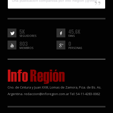
Una publicación compartida por Info Región (@inforegion_redes)
5K
45.6K
SEGUIDORES
FANS
803
0
MIEMBROS
PERSONAS
Cno. de Cintura y Juan XXIII, Lomas de Zamora, Pcia. de Bs. As.
Argentina. redaccion@inforegion.com.ar Tel: 54-11-4283-0062