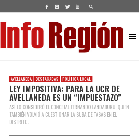
AVELLANEDA
DESTACADAS
POLÍTICA LOCAL
LEY IMPOSITIVA: PARA LA UCR DE
AVELLANEDA ES UN “IMPUESTAZO”
ASÍ LO CONSIDERÓ EL CONCEJAL FERNANDO LANDABURU, QUIEN
TAMBIÉN VOLVIÓ A CUESTIONAR LA SUBA DE TASAS EN EL
DISTRITO.