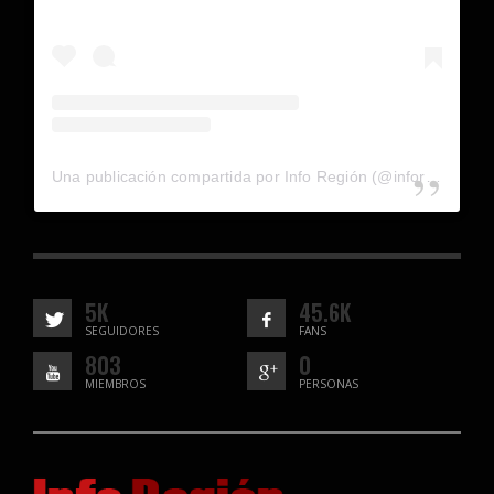
Una publicación compartida por Info Región (@inforegion_redes)
5K
45.6K
SEGUIDORES
FANS
803
0
MIEMBROS
PERSONAS