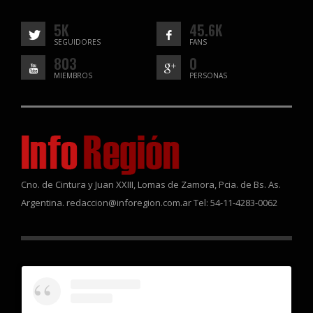
5K
45.6K
SEGUIDORES
FANS
803
0
MIEMBROS
PERSONAS
Cno. de Cintura y Juan XXIII, Lomas de Zamora, Pcia. de Bs. As.
Argentina. redaccion@inforegion.com.ar Tel: 54-11-4283-0062