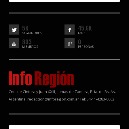
5K
45.6K
SEGUIDORES
FANS
803
0
MIEMBROS
PERSONAS
Cno. de Cintura y Juan XXIII, Lomas de Zamora, Pcia. de Bs. As.
Argentina. redaccion@inforegion.com.ar Tel: 54-11-4283-0062