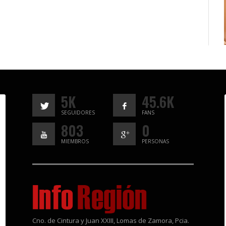
5K
45.6K
SEGUIDORES
FANS
803
0
MIEMBROS
PERSONAS
Cno. de Cintura y Juan XXIII, Lomas de Zamora, Pcia.