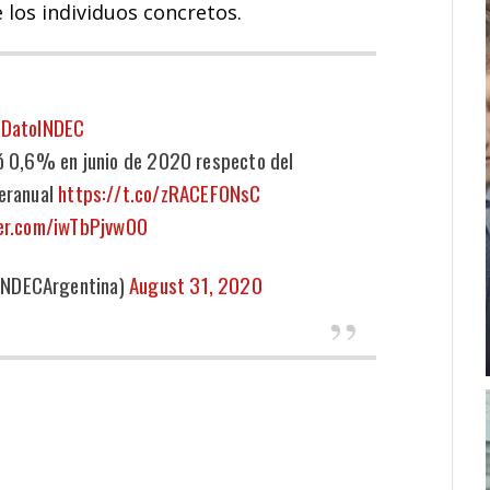
 los individuos concretos.
DatoINDEC
tó 0,6% en junio de 2020 respecto del
eranual
https://t.co/zRACEFONsC
ter.com/iwTbPjvw00
INDECArgentina)
August 31, 2020