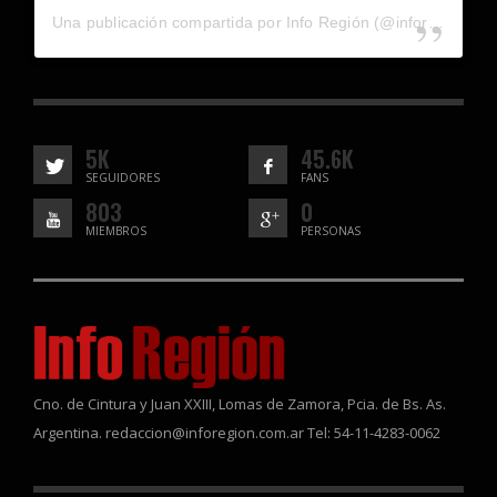
Una publicación compartida por Info Región (@inforegion_redes)
5K
45.6K
SEGUIDORES
FANS
803
0
MIEMBROS
PERSONAS
Cno. de Cintura y Juan XXIII, Lomas de Zamora, Pcia. de Bs. As.
Argentina. redaccion@inforegion.com.ar Tel: 54-11-4283-0062