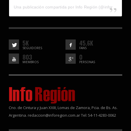
Una publicación compartida por Info Región (@inforegion_redes)
5K
45.6K
SEGUIDORES
FANS
803
0
MIEMBROS
PERSONAS
Cno. de Cintura y Juan XXIII, Lomas de Zamora, Pcia. de Bs. As.
Argentina. redaccion@inforegion.com.ar Tel: 54-11-4283-0062