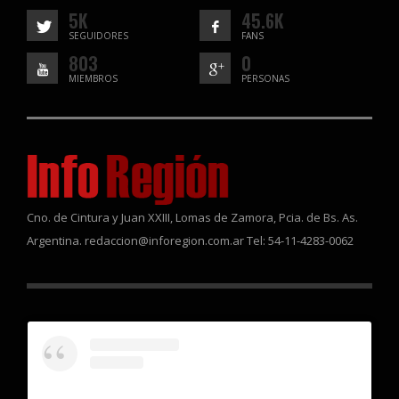
5K
45.6K
SEGUIDORES
FANS
803
0
MIEMBROS
PERSONAS
Cno. de Cintura y Juan XXIII, Lomas de Zamora, Pcia. de Bs. As.
Argentina. redaccion@inforegion.com.ar Tel: 54-11-4283-0062