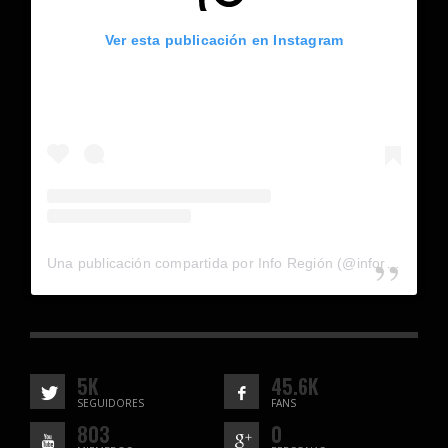
Ver esta publicación en Instagram
Una publicación compartida por Info Región (@inforegion_redes)
5K
45.6K
SEGUIDORES
FANS
803
0